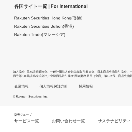
各国サイト一覧 | For International
Rakuten Securities Hong Kong(香港)
Rakuten Securities Bullion(香港)
Rakuten Trade(マレーシア)
加入協会
日本証券業協会
、
一般社団法人金融先物取引業協会
、
日本商品先物取引協会
、
商号等
楽天証券株式会社／金融商品取引業者 関東財務局長（金商）第195号、商品先物
企業情報
個人情報保護方針
採用情報
© Rakuten Securities, Inc.
楽天グループ
サービス一覧
お問い合わせ一覧
サステナビリティ