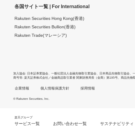
各国サイト一覧 | For International
Rakuten Securities Hong Kong(香港)
Rakuten Securities Bullion(香港)
Rakuten Trade(マレーシア)
加入協会
日本証券業協会
、
一般社団法人金融先物取引業協会
、
日本商品先物取引協会
、
商号等
楽天証券株式会社／金融商品取引業者 関東財務局長（金商）第195号、商品先物
企業情報
個人情報保護方針
採用情報
© Rakuten Securities, Inc.
楽天グループ
サービス一覧
お問い合わせ一覧
サステナビリティ