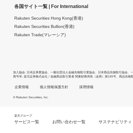
各国サイト一覧 | For International
Rakuten Securities Hong Kong(香港)
Rakuten Securities Bullion(香港)
Rakuten Trade(マレーシア)
加入協会
日本証券業協会
、
一般社団法人金融先物取引業協会
、
日本商品先物取引協会
、
商号等
楽天証券株式会社／金融商品取引業者 関東財務局長（金商）第195号、商品先物
企業情報
個人情報保護方針
採用情報
© Rakuten Securities, Inc.
楽天グループ
サービス一覧
お問い合わせ一覧
サステナビリティ