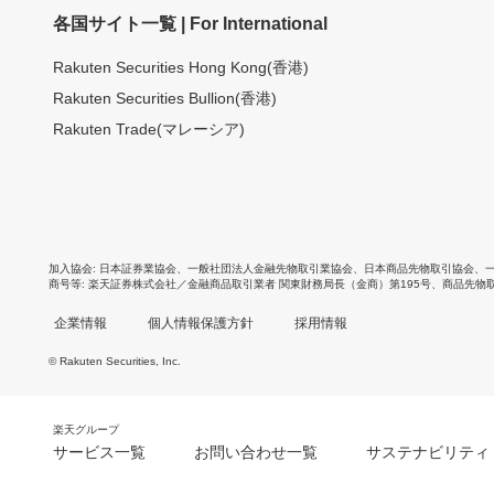
各国サイト一覧 | For International
Rakuten Securities Hong Kong(香港)
Rakuten Securities Bullion(香港)
Rakuten Trade(マレーシア)
加入協会
日本証券業協会
、
一般社団法人金融先物取引業協会
、
日本商品先物取引協会
、
商号等
楽天証券株式会社／金融商品取引業者 関東財務局長（金商）第195号、商品先物
企業情報
個人情報保護方針
採用情報
© Rakuten Securities, Inc.
楽天グループ
サービス一覧
お問い合わせ一覧
サステナビリティ