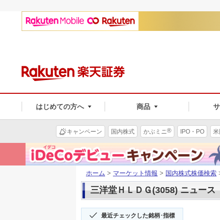
はじめての方へ
商品
®
キャンペーン
国内株式
かぶミニ
IPO・PO
米
ホーム
>
マーケット情報
>
国内株式株価検索
三洋堂ＨＬＤＧ(3058) ニュース
最近チェックした銘柄･指標