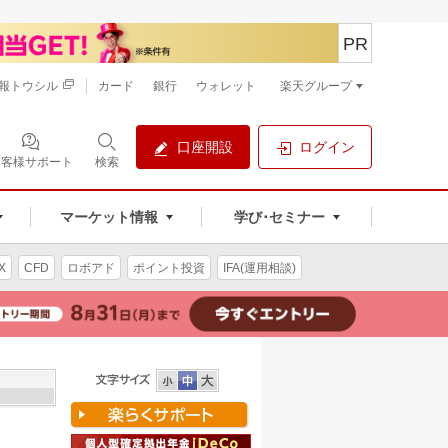
PR
報トウシル
カード
銀行
ウォレット
楽天グループ
口座開設
ログイン
お客様サポート
検索
マーケット情報
学び･セミナー
X
CFD
ロボアド
ポイント投資
IFA(運用相談)