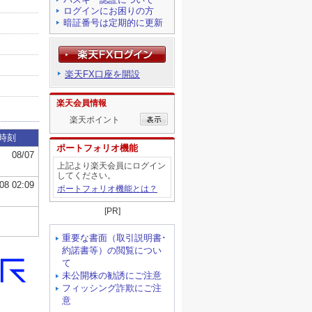
ログインにお困りの方
暗証番号は定期的に更新
楽天FX口座を開設
楽天会員情報
楽天ポイント
ポートフォリオ機能
上記より楽天会員にログイン
してください。
ポートフォリオ機能とは？
[PR]
重要な書面（取引説明書･
約諾書等）の閲覧につい
て
未公開株の勧誘にご注意
フィッシング詐欺にご注
意