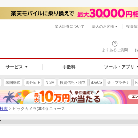
楽天証券について
法人のお客様
投資情
よくあるご質問
サービス
手数料
ツール・アプリ
米国株式
海外ETF
NISA
投資信託・積立
iDeCo
金・プラチナ
F
検索
> ビックカメラ(3048) ニュース
ス