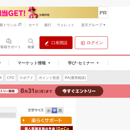
PR
報トウシル
カード
銀行
ウォレット
楽天グループ
口座開設
ログイン
お客様サポート
検索
マーケット情報
学び･セミナー
X
CFD
ロボアド
ポイント投資
IFA(運用相談)