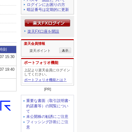
ログインにお困りの方
暗証番号は定期的に更新
楽天FX口座を開設
楽天会員情報
楽天ポイント
ポートフォリオ機能
上記より楽天会員にログイン
してください。
ポートフォリオ機能とは？
[PR]
重要な書面（取引説明書･
約諾書等）の閲覧につい
て
未公開株の勧誘にご注意
フィッシング詐欺にご注
意