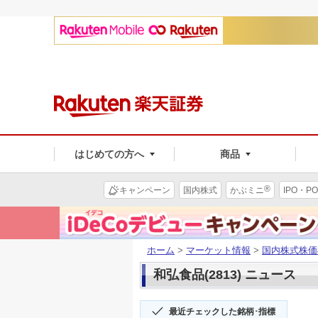
はじめての方へ
商品
®
キャンペーン
国内株式
かぶミニ
IPO・PO
ホーム
>
マーケット情報
>
国内株式株価
和弘食品(2813) ニュース
最近チェックした銘柄･指標