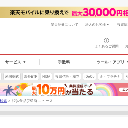
楽天証券について
法人のお客様
投資情
よくあるご質問
サービス
手数料
ツール・アプリ
米国株式
海外ETF
NISA
投資信託・積立
iDeCo
金・プラチナ
F
検索
> 和弘食品(2813) ニュース