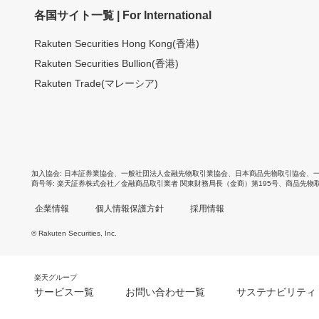
各国サイト一覧 | For International
Rakuten Securities Hong Kong(香港)
Rakuten Securities Bullion(香港)
Rakuten Trade(マレーシア)
加入協会
日本証券業協会
、
一般社団法人金融先物取引業協会
、
日本商品先物取引協会
、
商号等
楽天証券株式会社／金融商品取引業者 関東財務局長（金商）第195号、商品先物
企業情報
個人情報保護方針
採用情報
© Rakuten Securities, Inc.
楽天グループ
サービス一覧
お問い合わせ一覧
サステナビリティ