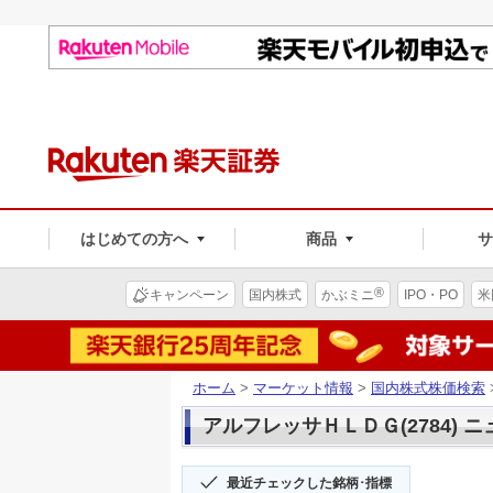
はじめての方へ
商品
®
キャンペーン
国内株式
かぶミニ
IPO・PO
米
ホーム
>
マーケット情報
>
国内株式株価検索
アルフレッサＨＬＤＧ(2784) 
最近チェックした銘柄･指標