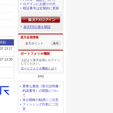
ログインにお困りの方
暗証番号は定期的に更新
楽天FX口座を開設
楽天会員情報
楽天ポイント
ポートフォリオ機能
上記より楽天会員にログイン
してください。
ポートフォリオ機能とは？
[PR]
重要な書面（取引説明書･
約諾書等）の閲覧につい
て
未公開株の勧誘にご注意
フィッシング詐欺にご注
意