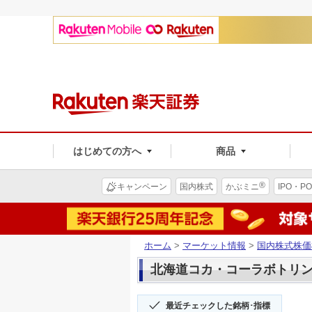
はじめての方へ
商品
®
キャンペーン
国内株式
かぶミニ
IPO・PO
ホーム
>
マーケット情報
>
国内株式株価
北海道コカ・コーラボトリング(
最近チェックした銘柄･指標