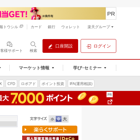
PR
報トウシル
カード
銀行
ウォレット
楽天グループ
口座開設
ログイン
お客様サポート
検索
マーケット情報
学び･セミナー
X
CFD
ロボアド
ポイント投資
IFA(運用相談)