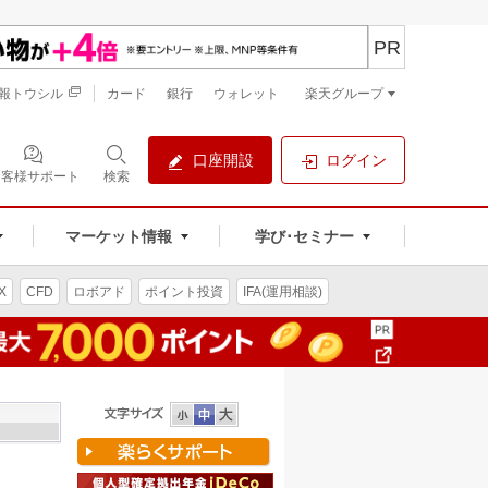
PR
報トウシル
カード
銀行
ウォレット
楽天グループ
口座開設
ログイン
お客様サポート
検索
マーケット情報
学び･セミナー
X
CFD
ロボアド
ポイント投資
IFA(運用相談)