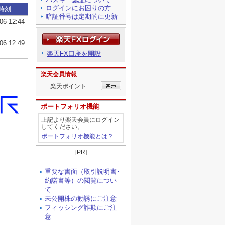
ログインにお困りの方
暗証番号は定期的に更新
楽天FX口座を開設
楽天会員情報
楽天ポイント
ポートフォリオ機能
上記より楽天会員にログイン
してください。
ポートフォリオ機能とは？
[PR]
重要な書面（取引説明書･
約諾書等）の閲覧につい
て
未公開株の勧誘にご注意
フィッシング詐欺にご注
意