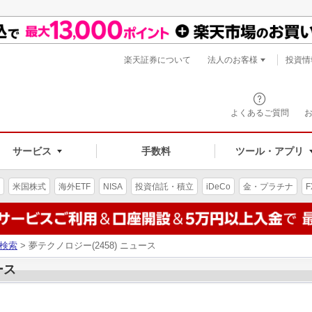
楽天証券について
法人のお客様
投資情
よくあるご質問
サービス
手数料
ツール・アプリ
米国株式
海外ETF
NISA
投資信託・積立
iDeCo
金・プラチナ
F
検索
> 夢テクノロジー(2458) ニュース
ース