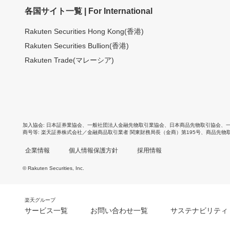
各国サイト一覧 | For International
Rakuten Securities Hong Kong(香港)
Rakuten Securities Bullion(香港)
Rakuten Trade(マレーシア)
加入協会
日本証券業協会
、
一般社団法人金融先物取引業協会
、
日本商品先物取引協会
、
商号等
楽天証券株式会社／金融商品取引業者 関東財務局長（金商）第195号、商品先物
企業情報
個人情報保護方針
採用情報
© Rakuten Securities, Inc.
楽天グループ
サービス一覧
お問い合わせ一覧
サステナビリティ