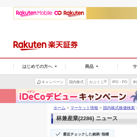
はじめての方へ
商品
®
キャンペーン
国内株式
かぶミニ
IPO・PO
米
ホーム
>
マーケット情報
>
国内株式株価検索
林兼産業(2286) ニュース
最近チェックした銘柄･指標