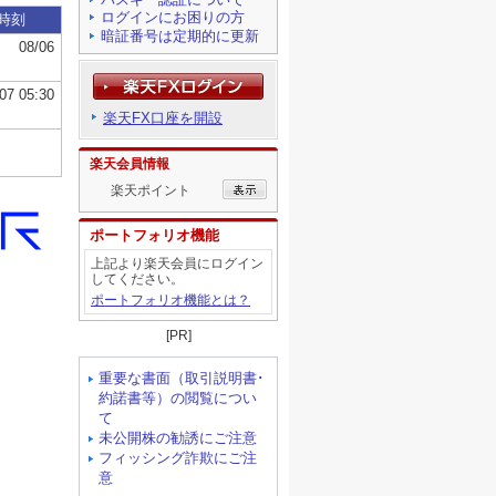
ログインにお困りの方
暗証番号は定期的に更新
楽天FX口座を開設
楽天会員情報
楽天ポイント
ポートフォリオ機能
上記より楽天会員にログイン
してください。
ポートフォリオ機能とは？
[PR]
重要な書面（取引説明書･
約諾書等）の閲覧につい
て
未公開株の勧誘にご注意
フィッシング詐欺にご注
意