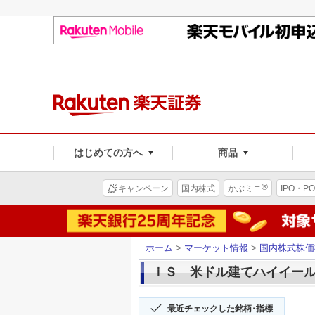
はじめての方へ
商品
®
キャンペーン
国内株式
かぶミニ
IPO・PO
ホーム
>
マーケット情報
>
国内株式株価
ｉＳ 米ドル建てハイイールド(
最近チェックした銘柄･指標