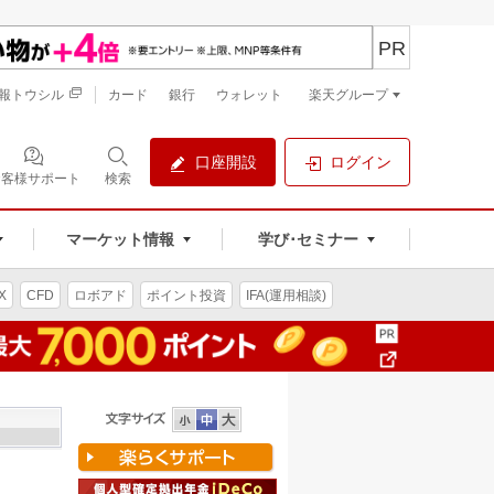
PR
報トウシル
カード
銀行
ウォレット
楽天グループ
口座開設
ログイン
お客様サポート
検索
マーケット情報
学び･セミナー
X
CFD
ロボアド
ポイント投資
IFA(運用相談)