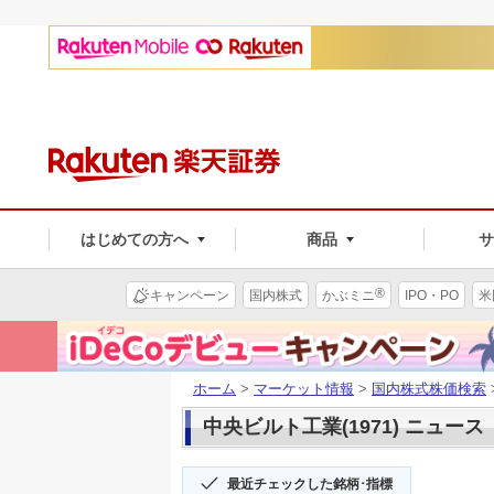
はじめての方へ
商品
®
キャンペーン
国内株式
かぶミニ
IPO・PO
米
ホーム
>
マーケット情報
>
国内株式株価検索
中央ビルト工業(1971) ニュース
最近チェックした銘柄･指標