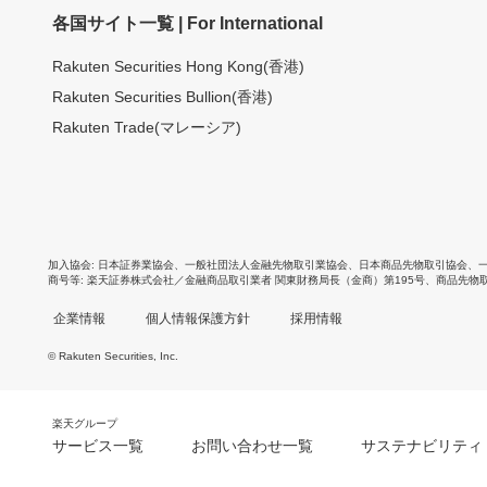
各国サイト一覧 | For International
Rakuten Securities Hong Kong(香港)
Rakuten Securities Bullion(香港)
Rakuten Trade(マレーシア)
加入協会
日本証券業協会
、
一般社団法人金融先物取引業協会
、
日本商品先物取引協会
、
商号等
楽天証券株式会社／金融商品取引業者 関東財務局長（金商）第195号、商品先物
企業情報
個人情報保護方針
採用情報
© Rakuten Securities, Inc.
楽天グループ
サービス一覧
お問い合わせ一覧
サステナビリティ