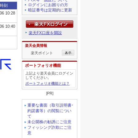
ログインにお困りの方
暗証番号は定期的に更新
楽天FX口座を開設
楽天会員情報
楽天ポイント
ポートフォリオ機能
上記より楽天会員にログイン
してください。
ポートフォリオ機能とは？
[PR]
重要な書面（取引説明書･
約諾書等）の閲覧につい
て
未公開株の勧誘にご注意
フィッシング詐欺にご注
意