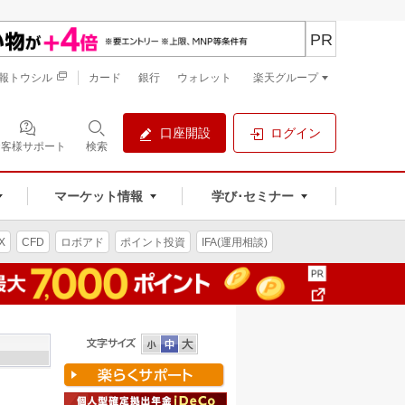
PR
報トウシル
カード
銀行
ウォレット
楽天グループ
口座開設
ログイン
お客様サポート
検索
マーケット情報
学び･セミナー
X
CFD
ロボアド
ポイント投資
IFA(運用相談)