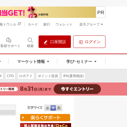
PR
報トウシル
カード
銀行
ウォレット
楽天グループ
口座開設
ログイン
お客様サポート
検索
マーケット情報
学び･セミナー
X
CFD
ロボアド
ポイント投資
IFA(運用相談)