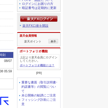
ログインにお困りの方
暗証番号は定期的に更新
楽天FX口座を開設
楽天会員情報
楽天ポイント
ポートフォリオ機能
上記より楽天会員にログイン
してください。
ポートフォリオ機能とは？
[PR]
重要な書面（取引説明書･
約諾書等）の閲覧につい
て
未公開株の勧誘にご注意
フィッシング詐欺にご注
意