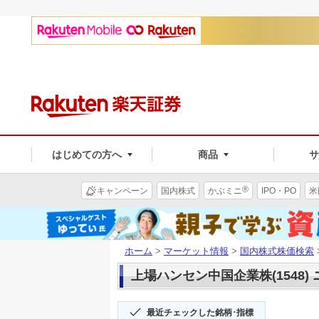
はじめての方へ
商品
®
キャンペーン
国内株式
かぶミニ
IPO・PO
米
ホーム
>
マーケット情報
>
国内株式株価検索
上場ハンセン中国企業株(1548)
最近チェックした銘柄･指標