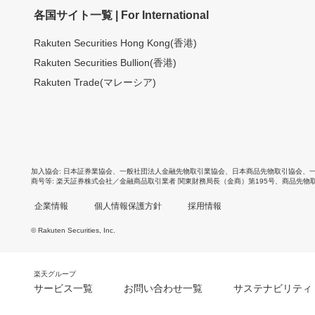
各国サイト一覧 | For International
Rakuten Securities Hong Kong(香港)
Rakuten Securities Bullion(香港)
Rakuten Trade(マレーシア)
加入協会
日本証券業協会
、
一般社団法人金融先物取引業協会
、
日本商品先物取引協会
、
商号等
楽天証券株式会社／金融商品取引業者 関東財務局長（金商）第195号、商品先物
企業情報
個人情報保護方針
採用情報
© Rakuten Securities, Inc.
楽天グループ
サービス一覧
お問い合わせ一覧
サステナビリティ