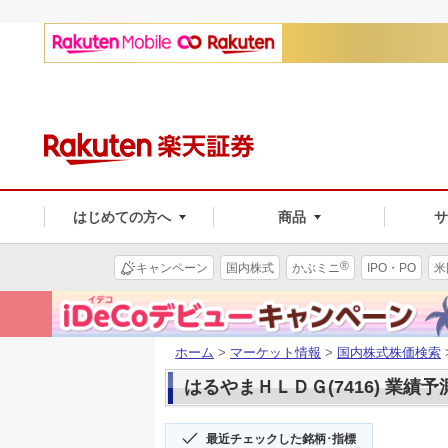
はじめての方へ
商品
®
キャンペーン
国内株式
かぶミニ
IPO・PO
米
ホーム
>
マーケット情報
>
国内株式株価検索
はるやまＨＬＤＧ(7416) 業績予
最近チェックした銘柄･指標