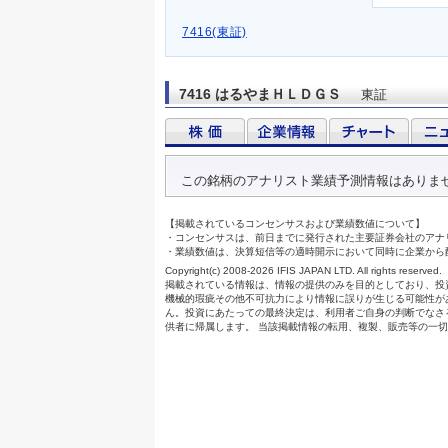
7416(東証)
7416 はるやまＨＬＤＧＳ
東証