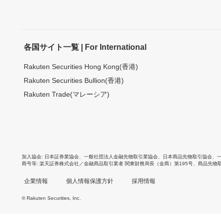
各国サイト一覧 | For International
Rakuten Securities Hong Kong(香港)
Rakuten Securities Bullion(香港)
Rakuten Trade(マレーシア)
加入協会
日本証券業協会
、
一般社団法人金融先物取引業協会
、
日本商品先物取引協会
、
商号等
楽天証券株式会社／金融商品取引業者 関東財務局長（金商）第195号、商品先物
企業情報
個人情報保護方針
採用情報
© Rakuten Securities, Inc.