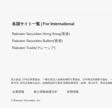
各国サイト一覧 | For International
Rakuten Securities Hong Kong(香港)
Rakuten Securities Bullion(香港)
Rakuten Trade(マレーシア)
加入協会
日本証券業協会
、
一般社団法人金融先物取引業協会
、
日本商品先物取引協会
、
商号等
楽天証券株式会社／金融商品取引業者 関東財務局長（金商）第195号、商品先物
企業情報
個人情報保護方針
採用情報
© Rakuten Securities, Inc.