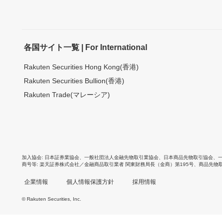
各国サイト一覧 | For International
Rakuten Securities Hong Kong(香港)
Rakuten Securities Bullion(香港)
Rakuten Trade(マレーシア)
加入協会
日本証券業協会
、
一般社団法人金融先物取引業協会
、
日本商品先物取引協会
、
商号等
楽天証券株式会社／金融商品取引業者 関東財務局長（金商）第195号、商品先物
企業情報
個人情報保護方針
採用情報
© Rakuten Securities, Inc.