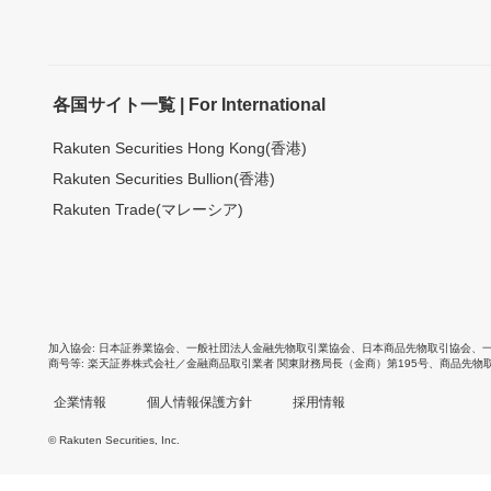
各国サイト一覧 | For International
Rakuten Securities Hong Kong(香港)
Rakuten Securities Bullion(香港)
Rakuten Trade(マレーシア)
加入協会
日本証券業協会
、
一般社団法人金融先物取引業協会
、
日本商品先物取引協会
、
商号等
楽天証券株式会社／金融商品取引業者 関東財務局長（金商）第195号、商品先物
企業情報
個人情報保護方針
採用情報
© Rakuten Securities, Inc.