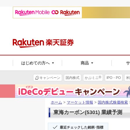
はじめての方へ
商品
®
キャンペーン
国内株式
かぶミニ
IPO・PO
米
ホーム
>
マーケット情報
>
国内株式株価検索
東海カーボン(5301) 業績予測
最近チェックした銘柄･指標