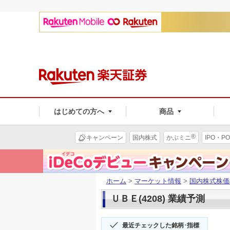
はじめての方へ
商品
®
キャンペーン
国内株式
かぶミニ
IPO・PO
ホーム
>
マーケット情報
>
国内株式株価
ＵＢＥ(4208) 業績予測
最近チェックした銘柄･指標