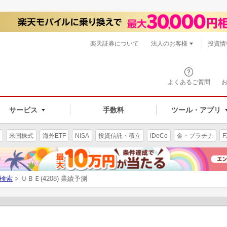
楽天証券について
法人のお客様
投資情
よくあるご質問
サービス
手数料
ツール・アプリ
米国株式
海外ETF
NISA
投資信託・積立
iDeCo
金・プラチナ
F
検索
> ＵＢＥ(4208) 業績予測