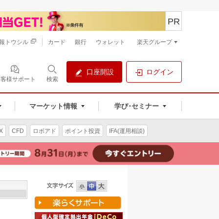
PR
報トウシル
カード
銀行
ウォレット
楽天グループ
口座開設
ログイン
お客様サポート
検索
マーケット情報
学び･セミナー
X
CFD
ロボアド
ポイント投資
IFA(運用相談)