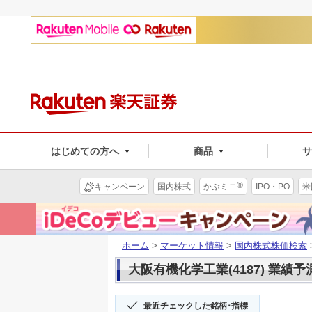
はじめての方へ
商品
®
キャンペーン
国内株式
かぶミニ
IPO・PO
米
ホーム
>
マーケット情報
>
国内株式株価検索
大阪有機化学工業(4187) 業績予
最近チェックした銘柄･指標