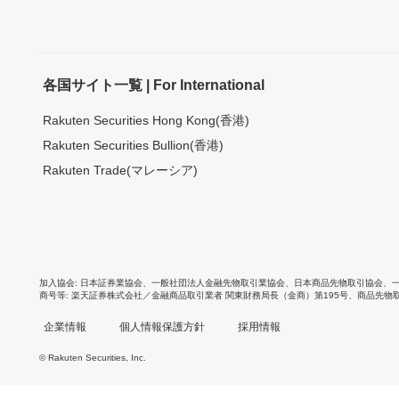
各国サイト一覧 | For International
Rakuten Securities Hong Kong(香港)
Rakuten Securities Bullion(香港)
Rakuten Trade(マレーシア)
加入協会
日本証券業協会
、
一般社団法人金融先物取引業協会
、
日本商品先物取引協会
、
商号等
楽天証券株式会社／金融商品取引業者 関東財務局長（金商）第195号、商品先物
企業情報
個人情報保護方針
採用情報
© Rakuten Securities, Inc.