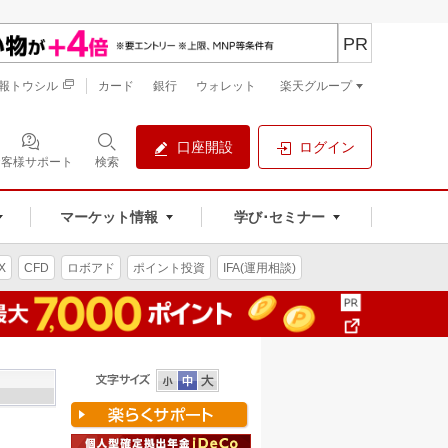
PR
報トウシル
カード
銀行
ウォレット
楽天グループ
口座開設
ログイン
お客様サポート
検索
マーケット情報
学び･セミナー
X
CFD
ロボアド
ポイント投資
IFA(運用相談)