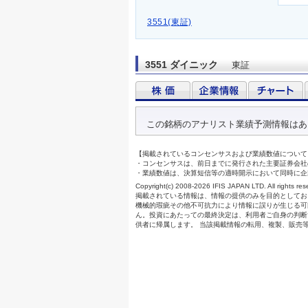
3551(東証)
3551 ダイニック
東証