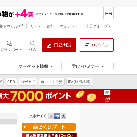
PR
報トウシル
カード
銀行
ウォレット
楽天グループ
口座開設
ログイン
お客様サポート
検索
マーケット情報
学び･セミナー
X
CFD
ロボアド
ポイント投資
IFA(運用相談)