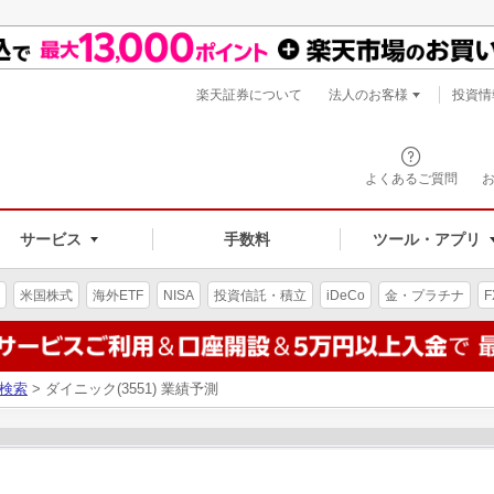
楽天証券について
法人のお客様
投資情
よくあるご質問
サービス
手数料
ツール・アプリ
米国株式
海外ETF
NISA
投資信託・積立
iDeCo
金・プラチナ
F
検索
> ダイニック(3551) 業績予測