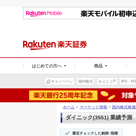
はじめての方へ
商品
®
キャンペーン
国内株式
かぶミニ
IPO・PO
ホーム
>
マーケット情報
>
国内株式株価
ダイニック(3551) 業績予測
最近チェックした銘柄･指標