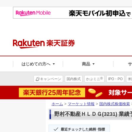
はじめての方へ
商品
®
キャンペーン
国内株式
かぶミニ
IPO・PO
米
ホーム
>
マーケット情報
>
国内株式株価検索
野村不動産ＨＬＤＧ(3231) 業績
最近チェックした銘柄･指標