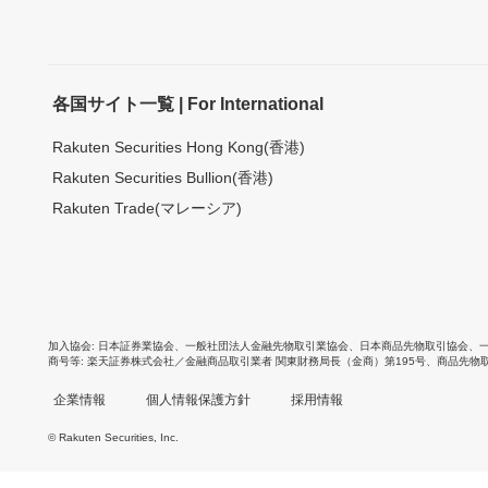
各国サイト一覧 | For International
Rakuten Securities Hong Kong(香港)
Rakuten Securities Bullion(香港)
Rakuten Trade(マレーシア)
加入協会
日本証券業協会
、
一般社団法人金融先物取引業協会
、
日本商品先物取引協会
、
商号等
楽天証券株式会社／金融商品取引業者 関東財務局長（金商）第195号、商品先物
企業情報
個人情報保護方針
採用情報
© Rakuten Securities, Inc.