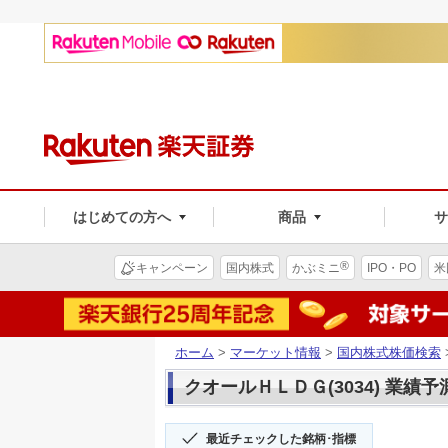
はじめての方へ
商品
®
キャンペーン
国内株式
かぶミニ
IPO・PO
米
ホーム
>
マーケット情報
>
国内株式株価検索
クオールＨＬＤＧ(3034) 業績予
最近チェックした銘柄･指標