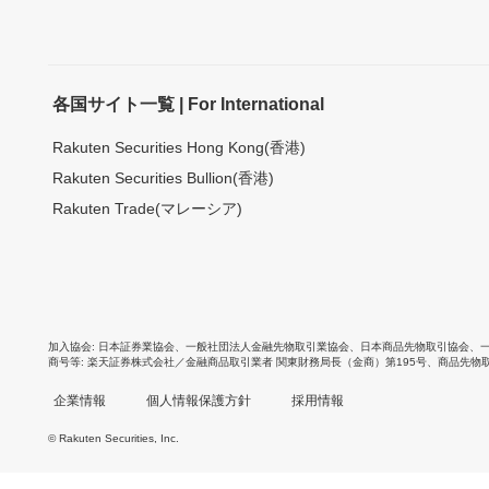
各国サイト一覧 | For International
Rakuten Securities Hong Kong(香港)
Rakuten Securities Bullion(香港)
Rakuten Trade(マレーシア)
加入協会
日本証券業協会
、
一般社団法人金融先物取引業協会
、
日本商品先物取引協会
、
商号等
楽天証券株式会社／金融商品取引業者 関東財務局長（金商）第195号、商品先物
企業情報
個人情報保護方針
採用情報
© Rakuten Securities, Inc.