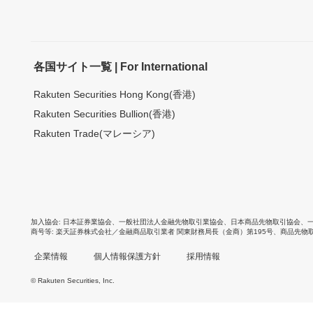
各国サイト一覧 | For International
Rakuten Securities Hong Kong(香港)
Rakuten Securities Bullion(香港)
Rakuten Trade(マレーシア)
加入協会
日本証券業協会
、
一般社団法人金融先物取引業協会
、
日本商品先物取引協会
、
商号等
楽天証券株式会社／金融商品取引業者 関東財務局長（金商）第195号、商品先物
企業情報
個人情報保護方針
採用情報
© Rakuten Securities, Inc.