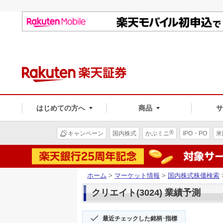
はじめての方へ
商品
®
キャンペーン
国内株式
かぶミニ
IPO・PO
米
ホーム
>
マーケット情報
>
国内株式株価検索
クリエイト(3024) 業績予測
最近チェックした銘柄･指標