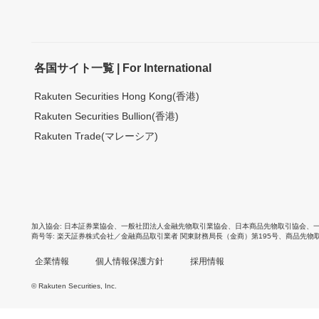
各国サイト一覧 | For International
Rakuten Securities Hong Kong(香港)
Rakuten Securities Bullion(香港)
Rakuten Trade(マレーシア)
加入協会
日本証券業協会
、
一般社団法人金融先物取引業協会
、
日本商品先物取引協会
、
商号等
楽天証券株式会社／金融商品取引業者 関東財務局長（金商）第195号、商品先物
企業情報
個人情報保護方針
採用情報
© Rakuten Securities, Inc.