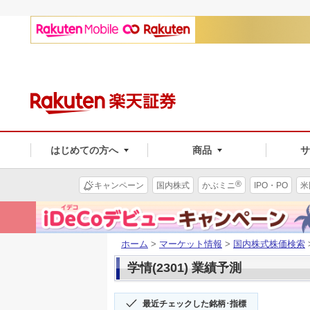
はじめての方へ
商品
®
キャンペーン
国内株式
かぶミニ
IPO・PO
米
ホーム
>
マーケット情報
>
国内株式株価検索
学情(2301) 業績予測
最近チェックした銘柄･指標