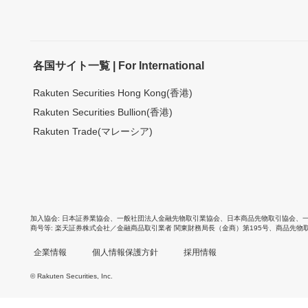
各国サイト一覧 | For International
Rakuten Securities Hong Kong(香港)
Rakuten Securities Bullion(香港)
Rakuten Trade(マレーシア)
加入協会
日本証券業協会
、
一般社団法人金融先物取引業協会
、
日本商品先物取引協会
、
商号等
楽天証券株式会社／金融商品取引業者 関東財務局長（金商）第195号、商品先物
企業情報
個人情報保護方針
採用情報
© Rakuten Securities, Inc.