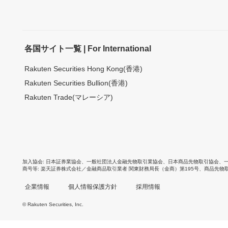
各国サイト一覧 | For International
Rakuten Securities Hong Kong(香港)
Rakuten Securities Bullion(香港)
Rakuten Trade(マレーシア)
加入協会
日本証券業協会
、
一般社団法人金融先物取引業協会
、
日本商品先物取引協会
、
商号等
楽天証券株式会社／金融商品取引業者 関東財務局長（金商）第195号、商品先物
企業情報
個人情報保護方針
採用情報
© Rakuten Securities, Inc.