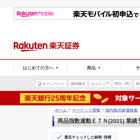
はじめての方へ
商品
®
キャンペーン
国内株式
かぶミニ
IPO・PO
米
ホーム
>
マーケット情報
>
国内株式株価検索
商品指数連動ＥＴＮ(2021) 業績
最近チェックした銘柄･指標