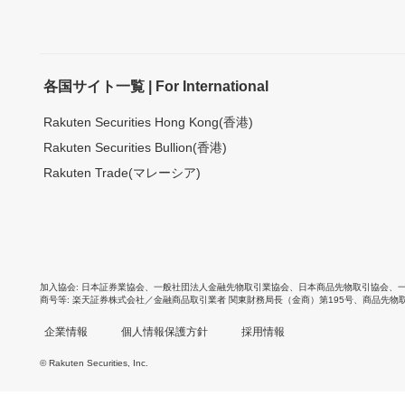
各国サイト一覧 | For International
Rakuten Securities Hong Kong(香港)
Rakuten Securities Bullion(香港)
Rakuten Trade(マレーシア)
加入協会
日本証券業協会
、
一般社団法人金融先物取引業協会
、
日本商品先物取引協会
、
商号等
楽天証券株式会社／金融商品取引業者 関東財務局長（金商）第195号、商品先物
企業情報
個人情報保護方針
採用情報
© Rakuten Securities, Inc.