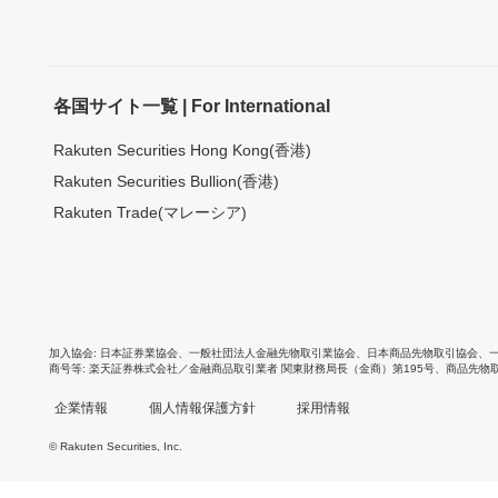
各国サイト一覧 | For International
Rakuten Securities Hong Kong(香港)
Rakuten Securities Bullion(香港)
Rakuten Trade(マレーシア)
加入協会
日本証券業協会
、
一般社団法人金融先物取引業協会
、
日本商品先物取引協会
、
商号等
楽天証券株式会社／金融商品取引業者 関東財務局長（金商）第195号、商品先物
企業情報
個人情報保護方針
採用情報
© Rakuten Securities, Inc.