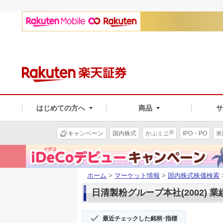
はじめての方へ
商品
®
キャンペーン
国内株式
かぶミニ
IPO・PO
米
ホーム
>
マーケット情報
>
国内株式株価検索
日清製粉グループ本社(2002) 
最近チェックした銘柄･指標