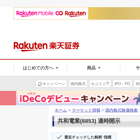
はじめての方へ
商品
®
キャンペーン
国内株式
かぶミニ
IPO・PO
米
ホーム
>
マーケット情報
>
国内株式株価検索
共和電業(6853) 適時開示
最近チェックした銘柄･指標