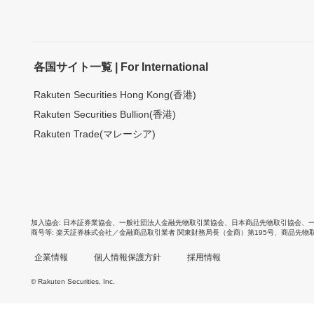
各国サイト一覧 | For International
Rakuten Securities Hong Kong(香港)
Rakuten Securities Bullion(香港)
Rakuten Trade(マレーシア)
加入協会
日本証券業協会
、
一般社団法人金融先物取引業協会
、
日本商品先物取引協会
、
商号等
楽天証券株式会社／金融商品取引業者 関東財務局長（金商）第195号、商品先物
企業情報
個人情報保護方針
採用情報
© Rakuten Securities, Inc.