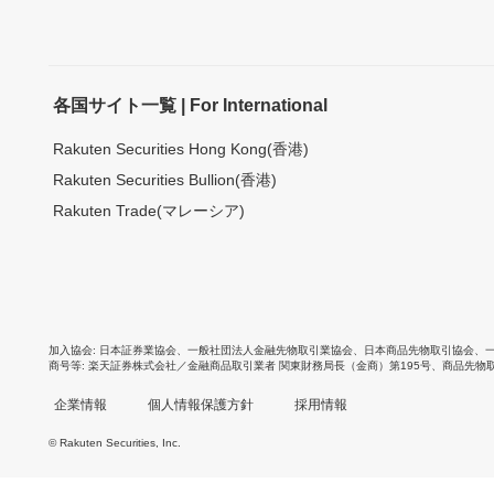
各国サイト一覧 | For International
Rakuten Securities Hong Kong(香港)
Rakuten Securities Bullion(香港)
Rakuten Trade(マレーシア)
加入協会
日本証券業協会
、
一般社団法人金融先物取引業協会
、
日本商品先物取引協会
、
商号等
楽天証券株式会社／金融商品取引業者 関東財務局長（金商）第195号、商品先物
企業情報
個人情報保護方針
採用情報
© Rakuten Securities, Inc.