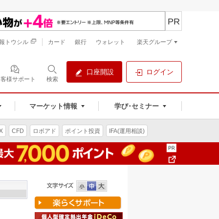
PR
報トウシル
カード
銀行
ウォレット
楽天グループ
口座開設
ログイン
お客様サポート
検索
マーケット情報
学び･セミナー
X
CFD
ロボアド
ポイント投資
IFA(運用相談)