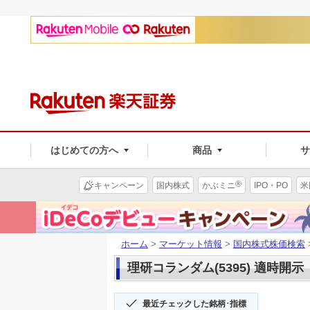
はじめての方へ
商品
®
キャンペーン
国内株式
かぶミニ
IPO・PO
米
ホーム
>
マーケット情報
>
国内株式株価検索
理研コランダム(5395) 適時開示
最近チェックした銘柄･指標