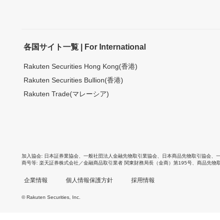
各国サイト一覧 | For International
Rakuten Securities Hong Kong(香港)
Rakuten Securities Bullion(香港)
Rakuten Trade(マレーシア)
加入協会
日本証券業協会
、
一般社団法人金融先物取引業協会
、
日本商品先物取引協会
、
商号等
楽天証券株式会社／金融商品取引業者 関東財務局長（金商）第195号、商品先物
企業情報
個人情報保護方針
採用情報
© Rakuten Securities, Inc.