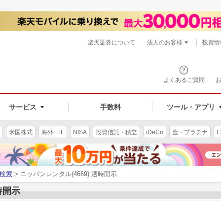
楽天証券について
法人のお客様
投資情
よくあるご質問
サービス
手数料
ツール・アプリ
米国株式
海外ETF
NISA
投資信託・積立
iDeCo
金・プラチナ
F
検索
> ニッパンレンタル(4669) 適時開示
時開示