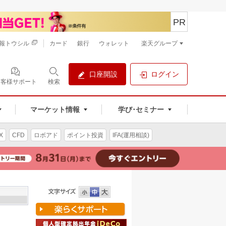
PR
報トウシル
カード
銀行
ウォレット
楽天グループ
口座開設
ログイン
お客様サポート
検索
マーケット情報
学び･セミナー
X
CFD
ロボアド
ポイント投資
IFA(運用相談)