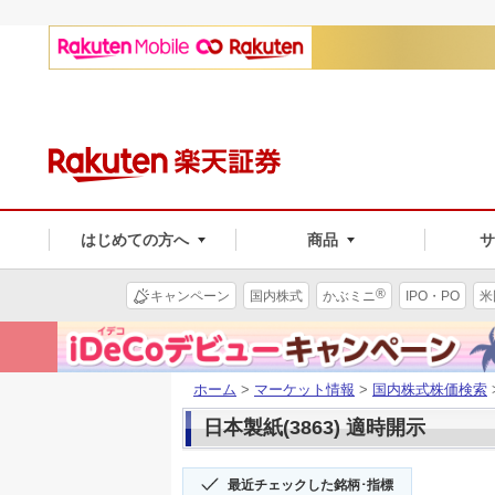
はじめての方へ
商品
®
キャンペーン
国内株式
かぶミニ
IPO・PO
米
ホーム
>
マーケット情報
>
国内株式株価検索
日本製紙(3863) 適時開示
最近チェックした銘柄･指標