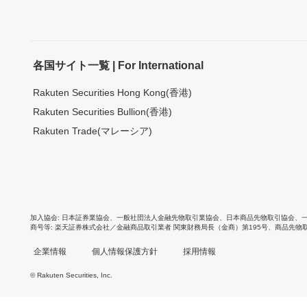
各国サイト一覧 | For International
Rakuten Securities Hong Kong(香港)
Rakuten Securities Bullion(香港)
Rakuten Trade(マレーシア)
加入協会
日本証券業協会
、
一般社団法人金融先物取引業協会
、
日本商品先物取引協会
、
商号等
楽天証券株式会社／金融商品取引業者 関東財務局長（金商）第195号、商品先物
企業情報
個人情報保護方針
採用情報
© Rakuten Securities, Inc.