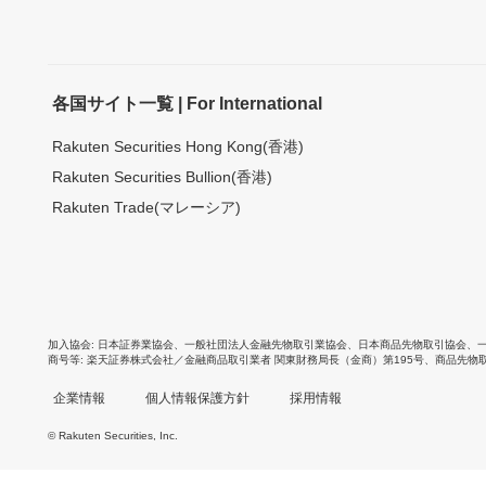
各国サイト一覧 | For International
Rakuten Securities Hong Kong(香港)
Rakuten Securities Bullion(香港)
Rakuten Trade(マレーシア)
加入協会
日本証券業協会
、
一般社団法人金融先物取引業協会
、
日本商品先物取引協会
、
商号等
楽天証券株式会社／金融商品取引業者 関東財務局長（金商）第195号、商品先物
企業情報
個人情報保護方針
採用情報
© Rakuten Securities, Inc.