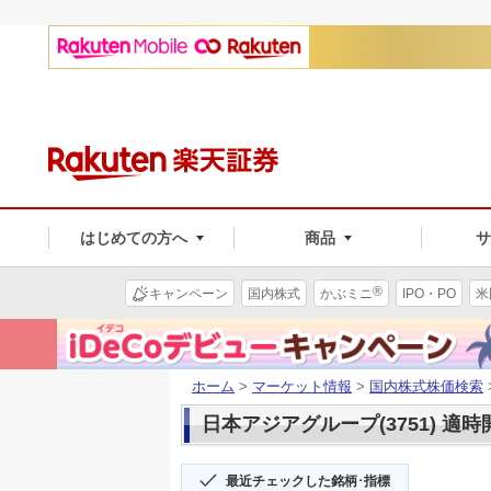
はじめての方へ
商品
®
キャンペーン
国内株式
かぶミニ
IPO・PO
米
ホーム
>
マーケット情報
>
国内株式株価検索
日本アジアグループ(3751) 適時
最近チェックした銘柄･指標