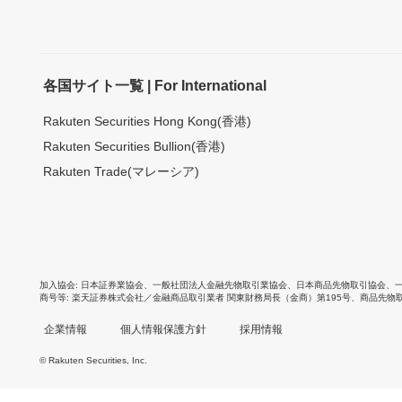
各国サイト一覧 | For International
Rakuten Securities Hong Kong(香港)
Rakuten Securities Bullion(香港)
Rakuten Trade(マレーシア)
加入協会
日本証券業協会
、
一般社団法人金融先物取引業協会
、
日本商品先物取引協会
、
商号等
楽天証券株式会社／金融商品取引業者 関東財務局長（金商）第195号、商品先物
企業情報
個人情報保護方針
採用情報
© Rakuten Securities, Inc.