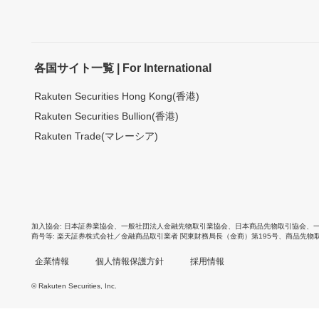
各国サイト一覧 | For International
Rakuten Securities Hong Kong(香港)
Rakuten Securities Bullion(香港)
Rakuten Trade(マレーシア)
加入協会
日本証券業協会
、
一般社団法人金融先物取引業協会
、
日本商品先物取引協会
、
商号等
楽天証券株式会社／金融商品取引業者 関東財務局長（金商）第195号、商品先物
企業情報
個人情報保護方針
採用情報
© Rakuten Securities, Inc.