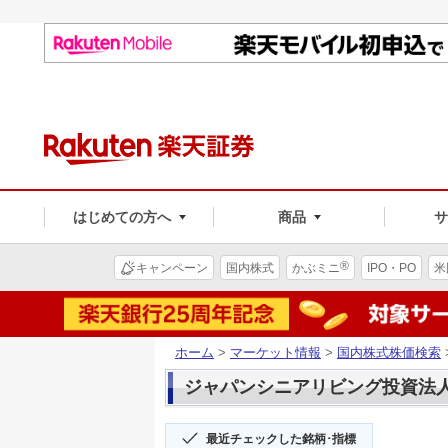
はじめての方へ
商品
®
キャンペーン
国内株式
かぶミニ
IPO・PO
米
ホーム
>
マーケット情報
>
国内株式株価検索
ジャパンシニアリビング投資法人(3
最近チェックした銘柄･指標