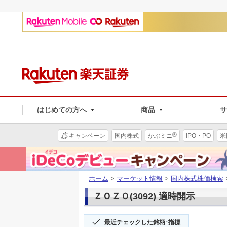
はじめての方へ
商品
®
キャンペーン
国内株式
かぶミニ
IPO・PO
米
ホーム
>
マーケット情報
>
国内株式株価検索
ＺＯＺＯ(3092) 適時開示
最近チェックした銘柄･指標