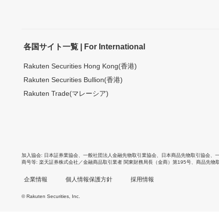
各国サイト一覧 | For International
Rakuten Securities Hong Kong(香港)
Rakuten Securities Bullion(香港)
Rakuten Trade(マレーシア)
加入協会
日本証券業協会
、
一般社団法人金融先物取引業協会
、
日本商品先物取引協会
、
商号等
楽天証券株式会社／金融商品取引業者 関東財務局長（金商）第195号、商品先物
企業情報
個人情報保護方針
採用情報
© Rakuten Securities, Inc.