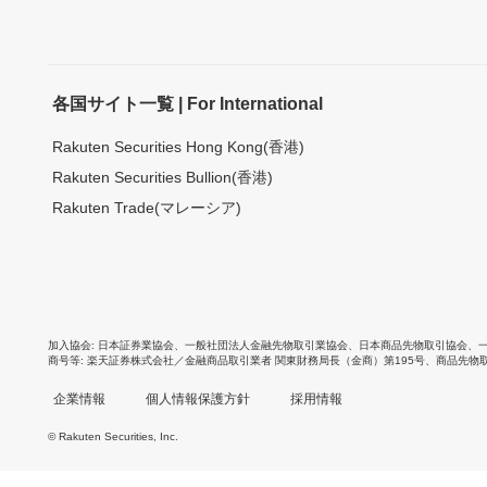
各国サイト一覧 | For International
Rakuten Securities Hong Kong(香港)
Rakuten Securities Bullion(香港)
Rakuten Trade(マレーシア)
加入協会
日本証券業協会
、
一般社団法人金融先物取引業協会
、
日本商品先物取引協会
、
商号等
楽天証券株式会社／金融商品取引業者 関東財務局長（金商）第195号、商品先物
企業情報
個人情報保護方針
採用情報
© Rakuten Securities, Inc.