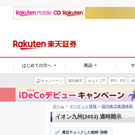
はじめての方へ
商品
®
キャンペーン
国内株式
かぶミニ
IPO・PO
米
ホーム
>
マーケット情報
>
国内株式株価検索
イオン九州(2653) 適時開示
最近チェックした銘柄･指標