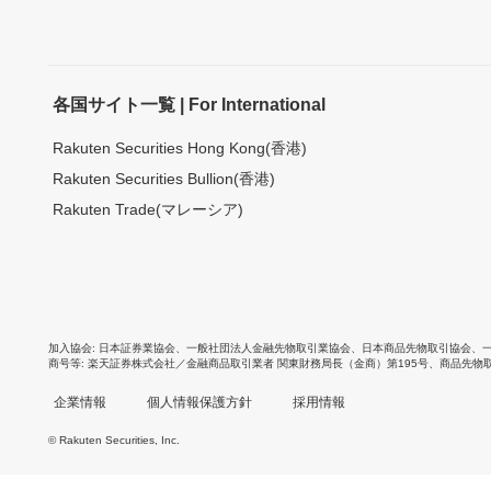
各国サイト一覧 | For International
Rakuten Securities Hong Kong(香港)
Rakuten Securities Bullion(香港)
Rakuten Trade(マレーシア)
加入協会
日本証券業協会
、
一般社団法人金融先物取引業協会
、
日本商品先物取引協会
、
商号等
楽天証券株式会社／金融商品取引業者 関東財務局長（金商）第195号、商品先物
企業情報
個人情報保護方針
採用情報
© Rakuten Securities, Inc.