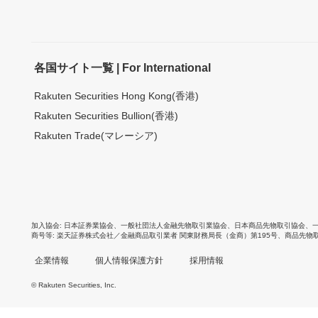
各国サイト一覧 | For International
Rakuten Securities Hong Kong(香港)
Rakuten Securities Bullion(香港)
Rakuten Trade(マレーシア)
加入協会
日本証券業協会
、
一般社団法人金融先物取引業協会
、
日本商品先物取引協会
、
商号等
楽天証券株式会社／金融商品取引業者 関東財務局長（金商）第195号、商品先物
企業情報
個人情報保護方針
採用情報
© Rakuten Securities, Inc.