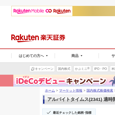
はじめての方へ
商品
®
キャンペーン
国内株式
かぶミニ
IPO・PO
米
ホーム
>
マーケット情報
>
国内株式株価検索
アルバイトタイムス(2341) 適時
最近チェックした銘柄･指標