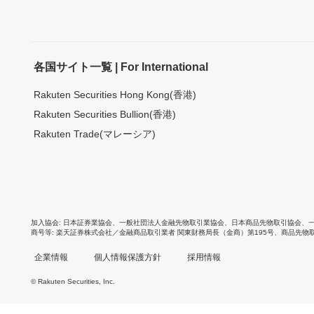
各国サイト一覧 | For International
Rakuten Securities Hong Kong(香港)
Rakuten Securities Bullion(香港)
Rakuten Trade(マレーシア)
加入協会
日本証券業協会
、
一般社団法人金融先物取引業協会
、
日本商品先物取引協会
、
商号等
楽天証券株式会社／金融商品取引業者 関東財務局長（金商）第195号、商品先物
企業情報
個人情報保護方針
採用情報
© Rakuten Securities, Inc.