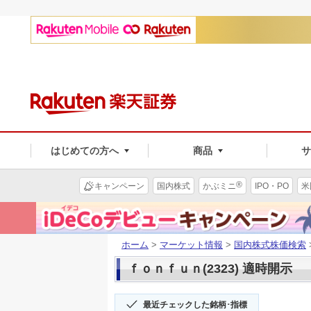
はじめての方へ
商品
®
キャンペーン
国内株式
かぶミニ
IPO・PO
米
ホーム
>
マーケット情報
>
国内株式株価検索
ｆｏｎｆｕｎ(2323) 適時開示
最近チェックした銘柄･指標