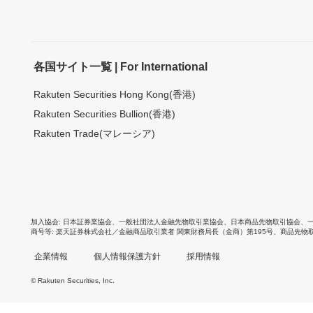
各国サイト一覧 | For International
Rakuten Securities Hong Kong(香港)
Rakuten Securities Bullion(香港)
Rakuten Trade(マレーシア)
加入協会
日本証券業協会
、
一般社団法人金融先物取引業協会
、
日本商品先物取引協会
、
商号等
楽天証券株式会社／金融商品取引業者 関東財務局長（金商）第195号、商品先物
企業情報
個人情報保護方針
採用情報
© Rakuten Securities, Inc.