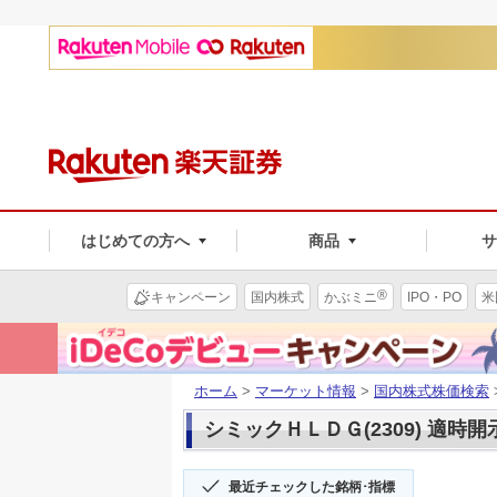
はじめての方へ
商品
®
キャンペーン
国内株式
かぶミニ
IPO・PO
米
ホーム
>
マーケット情報
>
国内株式株価検索
シミックＨＬＤＧ(2309) 適時開
最近チェックした銘柄･指標