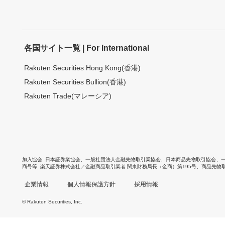
各国サイト一覧 | For International
Rakuten Securities Hong Kong(香港)
Rakuten Securities Bullion(香港)
Rakuten Trade(マレーシア)
加入協会
日本証券業協会
、
一般社団法人金融先物取引業協会
、
日本商品先物取引協会
、
商号等
楽天証券株式会社／金融商品取引業者 関東財務局長（金商）第195号、商品先物
企業情報
個人情報保護方針
採用情報
© Rakuten Securities, Inc.