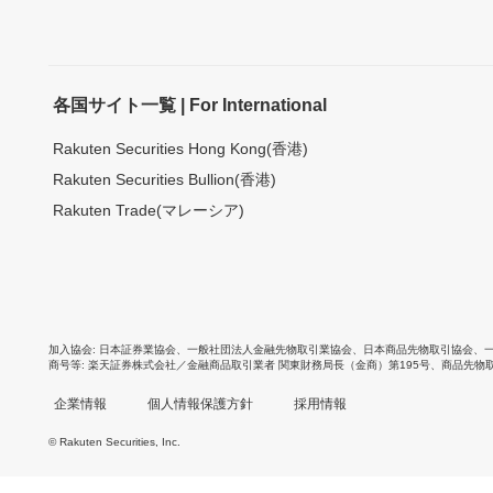
各国サイト一覧 | For International
Rakuten Securities Hong Kong(香港)
Rakuten Securities Bullion(香港)
Rakuten Trade(マレーシア)
加入協会
日本証券業協会
、
一般社団法人金融先物取引業協会
、
日本商品先物取引協会
、
商号等
楽天証券株式会社／金融商品取引業者 関東財務局長（金商）第195号、商品先物
企業情報
個人情報保護方針
採用情報
© Rakuten Securities, Inc.