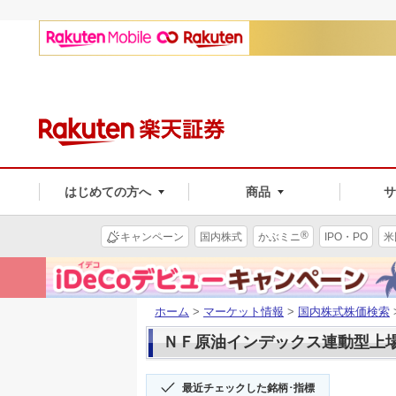
はじめての方へ
商品
®
キャンペーン
国内株式
かぶミニ
IPO・PO
米
ホーム
>
マーケット情報
>
国内株式株価検索
ＮＦ原油インデックス連動型上場(1
最近チェックした銘柄･指標