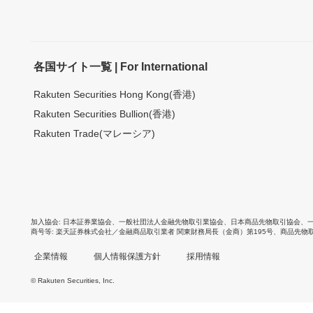
各国サイト一覧 | For International
Rakuten Securities Hong Kong(香港)
Rakuten Securities Bullion(香港)
Rakuten Trade(マレーシア)
加入協会
日本証券業協会
、
一般社団法人金融先物取引業協会
、
日本商品先物取引協会
、
商号等
楽天証券株式会社／金融商品取引業者 関東財務局長（金商）第195号、商品先物
企業情報
個人情報保護方針
採用情報
© Rakuten Securities, Inc.