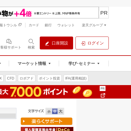
PR
報トウシル
カード
銀行
ウォレット
楽天グループ
口座開設
ログイン
お客様サポート
検索
マーケット情報
学び･セミナー
X
CFD
ロボアド
ポイント投資
IFA(運用相談)