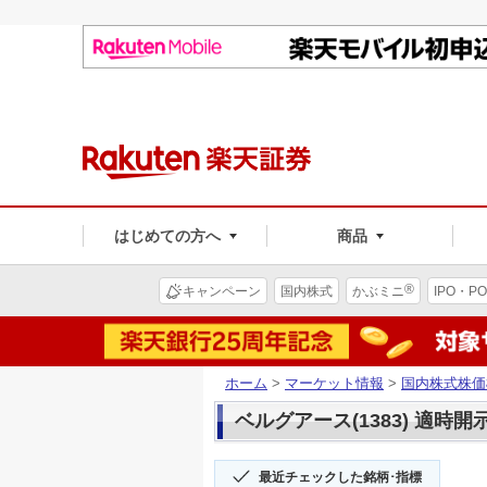
はじめての方へ
商品
®
キャンペーン
国内株式
かぶミニ
IPO・PO
ホーム
>
マーケット情報
>
国内株式株価
ベルグアース(1383) 適時開
最近チェックした銘柄･指標