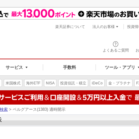
楽天証券について
法人のお客様
投資情
よくあるご質問
サービス
手数料
ツール・アプリ
米国株式
海外ETF
NISA
投資信託・積立
iDeCo
金・プラチナ
F
検索
> ベルグアース(1383) 適時開示
示